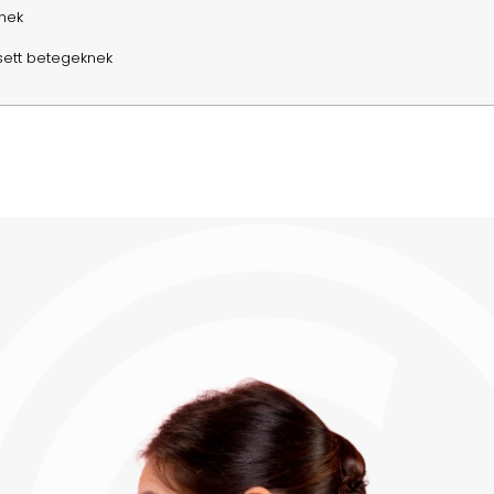
knek
sett betegeknek