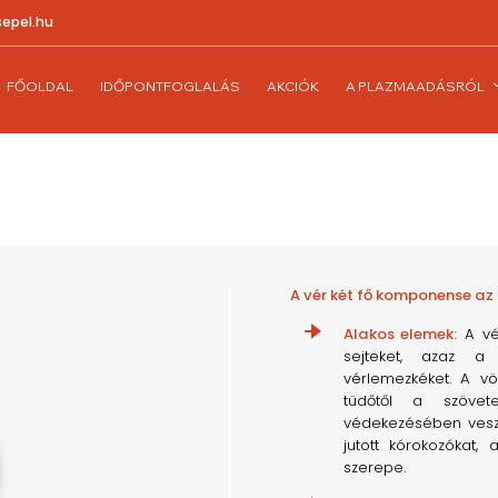
epel.hu
FŐOLDAL
IDŐPONTFOGLALÁS
AKCIÓK
A PLAZMAADÁSRÓL
A vér két fő komponense az
Alakos elemek:
A vér
sejteket, azaz a 
vérlemezkéket. A vö
tüdőtől a szövet
védekezésében veszne
jutott kórokozókat
szerepe.