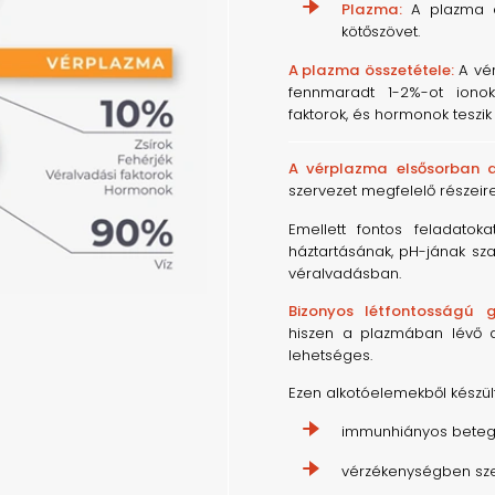
Plazma:
A plazma a 
kötőszövet.
A plazma összetétele:
A vér
fennmaradt 1-2%-ot ionok,
faktorok, és hormonok teszik k
A vérplazma elsősorban a
szervezet megfelelő részeire
Emellett fontos feladatokat
háztartásának, pH-jának s
véralvadásban.
Bizonyos létfontosságú 
hiszen a plazmában lévő an
lehetséges.
Ezen alkotóelemekből készül
immunhiányos beteg
vérzékenységben sz