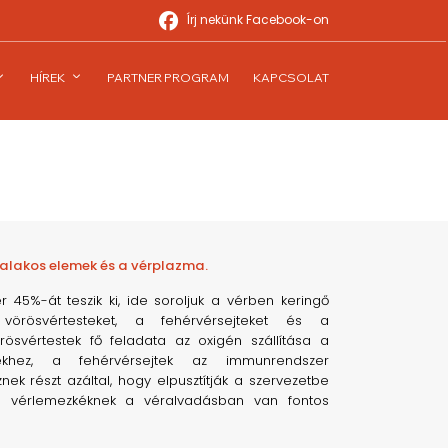
Írj nekünk Facebook-on
HÍREK
PARTNER PROGRAM
KAPCSOLAT
 alakos elemek és a vérplazma.
 45%-át teszik ki, ide soroljuk a vérben keringő
vörösvértesteket, a fehérvérsejteket és a
rösvértestek fő feladata az oxigén szállítása a
ekhez, a fehérvérsejtek az immunrendszer
k részt azáltal, hogy elpusztítják a szervezetbe
, a vérlemezkéknek a véralvadásban van fontos