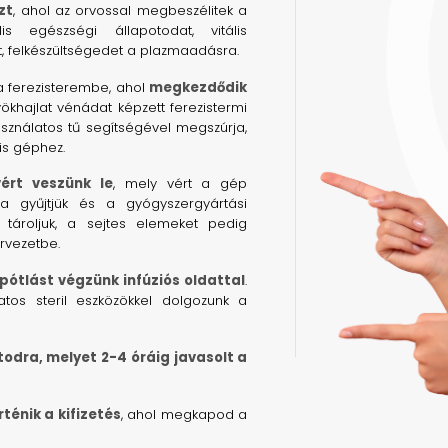
zt
, ahol az orvossal megbeszélitek a
is egészségi állapotodat, vitális
 felkészültségedet a plazmaadásra.
 a ferezisterembe, ahol
megkezdődik
yökhajlat vénádat képzett ferezistermi
sználatos tű segítségével megszúrja,
is géphez.
ért veszünk le
, mely vért a gép
ba gyűjtjük és a gyógyszergyártási
 tároljuk, a sejtes elemeket pedig
ervezetbe.
pótlást végzünk infúziós oldattal
.
tos steril eszközökkel dolgozunk a
todra, melyet 2-4 óráig javasolt a
ténik a kifizetés
, ahol megkapod a