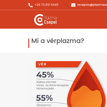
+36 70 810 5445
recepcio@plazmacs
Mi a vérplazma?