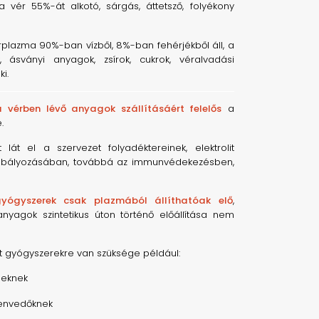
vér 55%-át alkotó, sárgás, áttetsző, folyékony
plazma 90%-ban vízből, 8%-ban fehérjékből áll, a
 ásványi anyagok, zsírok, cukrok, véralvadási
i.
 vérben lévő anyagok szállításáért felelős
a
.
 lát el a szervezet folyadéktereinek, elektrolit
zabályozásában, továbbá az immunvédekezésben,
gyógyszerek csak plazmából állíthatóak elő
,
yagok szintetikus úton történő előállítása nem
t gyógyszerekre van szüksége például:
eknek
envedőknek