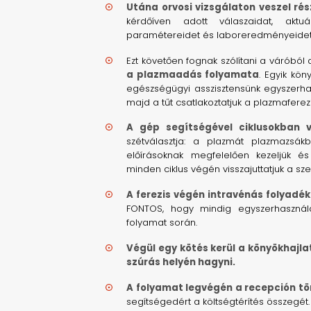
Utána orvosi vizsgálaton veszel rés
kérdőíven adott válaszaidat, aktuál
paramétereidet és laboreredményeidet,
Ezt követően fognak szólítani a váróból
a plazmaadás folyamata
. Egyik kön
egészségügyi asszisztensünk egyszerha
majd a tűt csatlakoztatjuk a plazmaferez
A gép segítségével ciklusokban v
szétválasztja: a plazmát plazmazsák
előírásoknak megfelelően kezeljük és
minden ciklus végén visszajuttatjuk a sz
A ferezis végén intravénás folyadék
FONTOS, hogy mindig egyszerhasznála
folyamat során.
Végül egy kötés kerül a könyökhajla
szúrás helyén hagyni.
A folyamat legvégén a recepción tör
segítségedért a költségtérítés összegét.