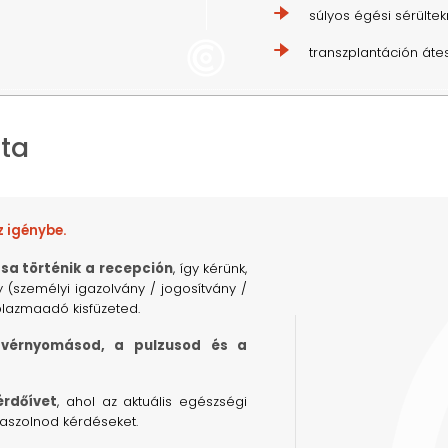
súlyos égési sérülte
transzplantáción áte
ta
z igénybe.
sa történik a recepción
, így kérünk,
(személyi igazolvány / jogosítvány /
 plazmaadó kisfüzeted.
vérnyomásod, a pulzusod és a
érdőívet
, ahol az aktuális egészségi
aszolnod kérdéseket.