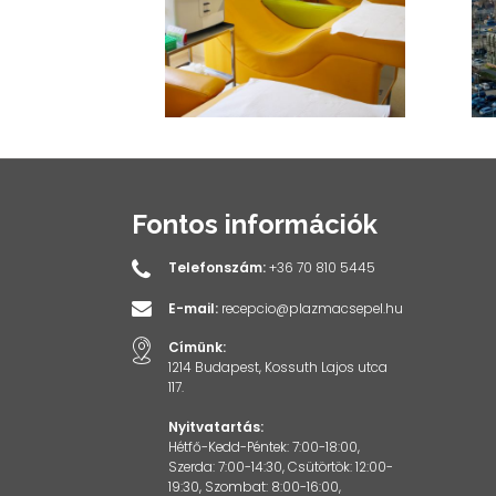
Fontos információk
Telefonszám:
+36 70 810 5445
E-mail:
recepcio@plazmacsepel.hu
Címünk:
1214 Budapest, Kossuth Lajos utca
117.
Nyitvatartás:
Hétfő-Kedd-Péntek: 7:00-18:00,
Szerda: 7:00-14:30, Csütörtök: 12:00-
19:30, Szombat: 8:00-16:00,