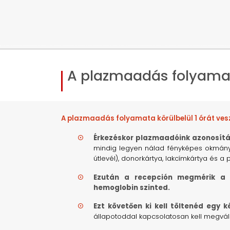
A plazmaadás folyama
A plazmaadás folyamata körülbelül 1 órát ves
Érkezéskor plazmaadóink azonosítá
mindig legyen nálad fényképes okmány 
útlevél), donorkártya, lakcímkártya és a
Ezután a recepción megmérik a 
hemoglobin szinted.
Ezt követően ki kell töltenéd egy k
állapotoddal kapcsolatosan kell megvál