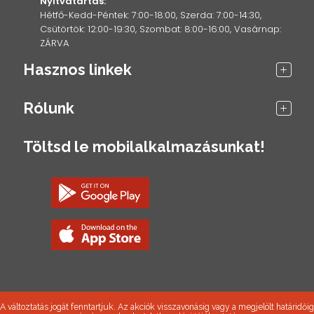
Nyitvatartás:
Hétfő-Kedd-Péntek: 7:00-18:00, Szerda: 7:00-14:30,
Csütörtök: 12:00-19:30, Szombat: 8:00-16:00, Vasárnap:
ZÁRVA
Hasznos linkek
Rólunk
Töltsd le mobilalkalmazásunkat!
A változtatás jogát fenntartjuk. Az akciók visszavonásig vagy a megjelölt határidőig