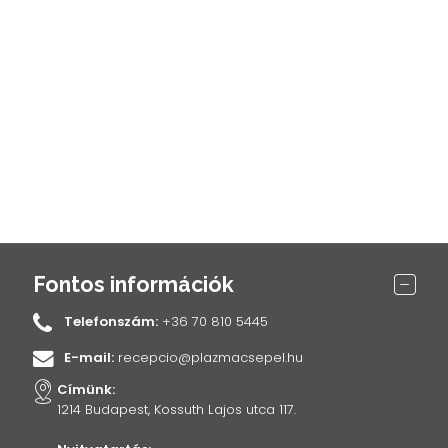
Fontos információk
Telefonszám:
+36 70 810 5445
E-mail:
recepcio@plazmacsepel.hu
Címünk:
1214 Budapest, Kossuth Lajos utca 117.