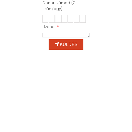
Donorszámod (7
számjegy)
Üzenet
*
KÜLDÉS