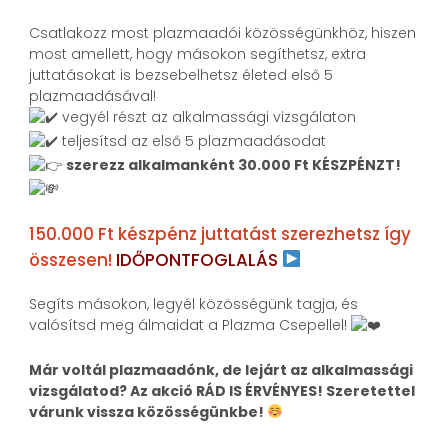
Csatlakozz most plazmaadói közösségünkhöz, hiszen
most amellett, hogy másokon segíthetsz, extra
juttatásokat is bezsebelhetsz életed első 5
plazmaadásával!
vegyél részt az alkalmassági vizsgálaton
teljesítsd az első 5 plazmaadásodat
szerezz alkalmanként 30.000 Ft KÉSZPÉNZT!
150.000 Ft készpénz juttatást szerezhetsz így
összesen!
IDŐPONTFOGLALÁS
Segíts másokon, legyél közösségünk tagja, és
valósítsd meg álmaidat a Plazma Csepellel!
Már voltál plazmaadónk, de lejárt az alkalmassági
vizsgálatod? Az akció RÁD IS ÉRVÉNYES! Szeretettel
várunk vissza közösségünkbe!