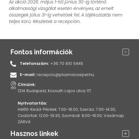
Az akció 2026. május 1-től június 30-ig történő
alkalmassági vizsgálat esetén érvényes, az emelt
összegek július 31-ig vehetőek fel. A tájékoztatás nem
teljes körű. Részletek a recepción.
Fontos információk
Telefonszám:
+36 70 810 5445
E-mail:
recepcio@plazmacsepel.hu
Címünk:
1214 Budapest, Kossuth Lajos utca 117.
Nyitvatartás:
Hétfő-Kedd-Péntek: 7:00-18:00, Szerda: 7:00-14:30,
Csütörtök: 12:00-19:30, Szombat: 8:00-16:00, Vasárnap:
ZÁRVA
Hasznos linkek