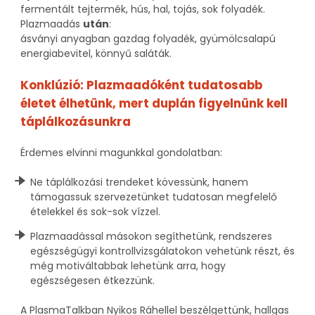
fermentált tejtermék, hús, hal, tojás, sok folyadék.
Plazmaadás
után
:
ásványi anyagban gazdag folyadék, gyümölcsalapú
energiabevitel, könnyű saláták.
Konklúzió: Plazmaadóként tudatosabb
életet élhetünk, mert duplán figyelnünk kell
táplálkozásunkra
Érdemes elvinni magunkkal gondolatban:
Ne táplálkozási trendeket kövessünk, hanem
támogassuk szervezetünket tudatosan megfelelő
ételekkel és sok-sok vízzel.
Plazmaadással másokon segíthetünk, rendszeres
egészségügyi kontrollvizsgálatokon vehetünk részt, és
még motiváltabbak lehetünk arra, hogy
egészségesen étkezzünk.
A PlasmaTalkban Nyikos Ráhellel beszélgettünk, hallgas