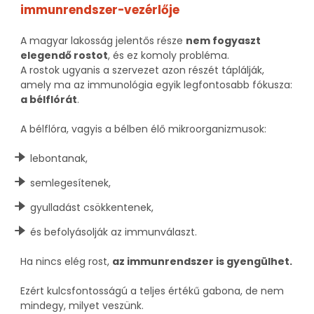
immunrendszer-vezérlője
A magyar lakosság jelentős része
nem fogyaszt
elegendő rostot
, és ez komoly probléma.
A rostok ugyanis a szervezet azon részét táplálják,
amely ma az immunológia egyik legfontosabb fókusza:
a bélflórát
.
A bélflóra, vagyis a bélben élő mikroorganizmusok:
lebontanak,
semlegesítenek,
gyulladást csökkentenek,
és befolyásolják az immunválaszt.
Ha nincs elég rost,
az immunrendszer is gyengülhet.
Ezért kulcsfontosságú a teljes értékű gabona, de nem
mindegy, milyet veszünk.