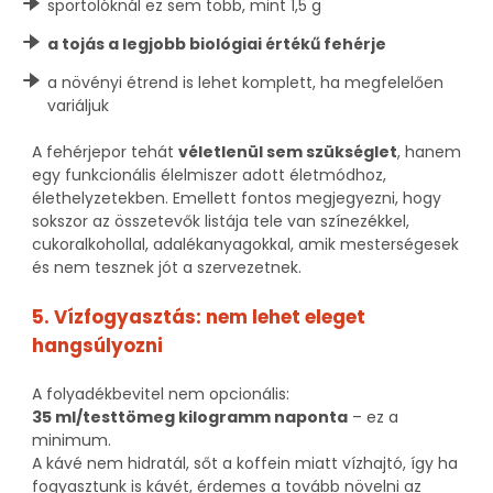
sportolóknál ez sem több, mint 1,5 g
a tojás a legjobb biológiai értékű fehérje
a növényi étrend is lehet komplett, ha megfelelően
variáljuk
A fehérjepor tehát
véletlenül sem szükséglet
, hanem
egy funkcionális élelmiszer adott életmódhoz,
élethelyzetekben. Emellett fontos megjegyezni, hogy
sokszor az összetevők listája tele van színezékkel,
cukoralkohollal, adalékanyagokkal, amik mesterségesek
és nem tesznek jót a szervezetnek.
5. Vízfogyasztás: nem lehet eleget
hangsúlyozni
A folyadékbevitel nem opcionális:
35 ml/testtömeg kilogramm naponta
– ez a
minimum.
A kávé nem hidratál, sőt a koffein miatt vízhajtó, így ha
fogyasztunk is kávét, érdemes a tovább növelni az