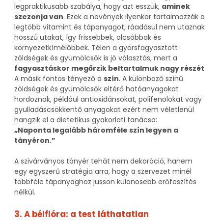
legpraktikusabb szabálya, hogy azt esszük,
aminek
szezonja van
. Ezek a növények ilyenkor tartalmazzák a
legtöbb vitamint és tápanyagot, ráadásul nem utaznak
hosszú utakat, így frissebbek, olcsóbbak és
környezetkímélőbbek. Télen a gyorsfagyasztott
zöldségek és gyümölcsök is jó választás, mert a
fagyasztáskor megőrzik beltartalmuk nagy részét
.
A másik fontos tényező a
szín
. A különböző színű
zöldségek és gyümölcsök eltérő hatóanyagokat
hordoznak, például antioxidánsokat, polifenolokat vagy
gyulladáscsökkentő anyagokat ezért nem véletlenül
hangzik el a dietetikus gyakorlati tanácsa:
„Naponta legalább háromféle szín legyen a
tányéron.”
A szivárványos tányér tehát nem dekoráció, hanem
egy egyszerű stratégia arra, hogy a szervezet minél
többféle tápanyaghoz jusson különösebb erőfeszítés
nélkül.
3. A bélflóra: a test láthatatlan