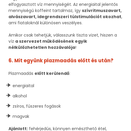
elfogyasztott víz mennyiségét. Az energiaital jelentős
mennyiségű koffeint tartalmaz, így
szívritmuszavart,
alvászavart, idegrendszeri túlstimulációt okozhat
,
ami fiataloknál különösen veszélyes.
Amikor csak tehetjük, válasszunk tiszta vizet, hiszen a
víz
a szervezet működésének egyik
nélkülözhetetlen hozzávalója
!
6. Mit együnk plazmaadás előtt és után?
Plazmaadás
előtt kerülendő
:
energiaital
alkohol
zsíros, fűszeres fogások
magvak
Ajánlott
:
fehérjedús, könnyen emészthető étel,