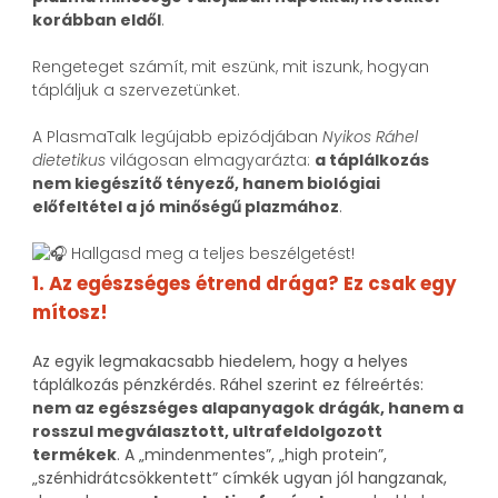
korábban eldől
.
Rengeteget számít, mit eszünk, mit iszunk, hogyan
tápláljuk a szervezetünket.
A PlasmaTalk legújabb epizódjában
Nyikos Ráhel
dietetikus
világosan elmagyarázta:
a táplálkozás
nem kiegészítő tényező, hanem biológiai
előfeltétel a jó minőségű plazmához
.
Hallgasd meg a teljes beszélgetést!
1. Az egészséges étrend drága? Ez csak egy
mítosz!
Az egyik legmakacsabb hiedelem, hogy a helyes
táplálkozás pénzkérdés.
Ráhel szerint ez félreértés:
nem az egészséges alapanyagok drágák, hanem a
rosszul megválasztott, ultrafeldolgozott
termékek
.
A „mindenmentes”, „high protein”,
„szénhidrátcsökkentett” címkék ugyan jól hangzanak,