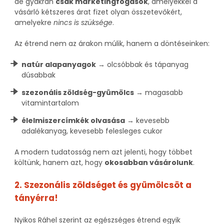
de gyakran
csak marketingfogások
, amelyekkel a
vásárló kétszeres árat fizet olyan összetevőkért,
amelyekre
nincs is szüksége
.
Az étrend nem az árakon múlik, hanem a döntéseinken:
natúr alapanyagok
→ olcsóbbak és tápanyag
dúsabbak
szezonális zöldség-gyümölcs
→ magasabb
vitamintartalom
élelmiszercímkék olvasása
→ kevesebb
adalékanyag, kevesebb felesleges cukor
A modern tudatosság nem azt jelenti, hogy többet
költünk, hanem azt, hogy
okosabban vásárolunk
.
2. Szezonális zöldséget és gyümölcsöt a
tányérra!
Nyikos Ráhel szerint az egészséges étrend egyik