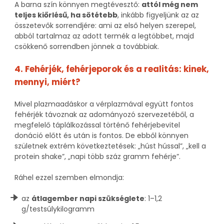
A barna szín könnyen megtévesztő:
attól még nem
teljes kiőrlésű, ha sötétebb
, inkább figyeljünk az az
összetevők sorrendjére: ami az első helyen szerepel,
abból tartalmaz az adott termék a legtöbbet, majd
csökkenő sorrendben jönnek a továbbiak.
4. Fehérjék, fehérjeporok és a realitás: kinek,
mennyi, miért?
Mivel plazmaadáskor a vérplazmával együtt fontos
fehérjék távoznak az adományozó szervezetéből, a
megfelelő táplálkozással történő fehérjebevitel
donáció előtt és után is fontos.
De ebből könnyen
születnek extrém következtetések:
„húst hússal”, „kell a
protein shake”, „napi több száz gramm fehérje”.
Ráhel ezzel szemben elmondja:
az
átlagember napi szükséglete
: 1–1,2
g/testsúlykilogramm