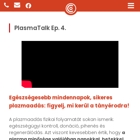
PlasmaTalk Ep. 4.
Egészségesebb mindennapok, sikeres
plazmaadás: figyelj, mi kerül a tányérodra!
A plazmaadás fizikai folyamatát sokan ismerik:
egészségügyi kontroll, donáció, pihenés és
regenerálódás. Azt viszont kevesebben értik, hogy
a
plazma minősége valójában napokkal, hetekkel