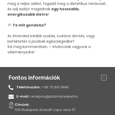
meg a teljes adást, fogadd meg a dietetikus tanácsait,
és adj esélyt magadnak
egy hosszabb,
energikusabb életre
!
Te mit gondolsz?
Az étrended inkább szokás, tudatos döntés, vagy
befektetés a jövőbeli egészségedbe?
Írd meg kommentben — kíváncsiak vagyunk a
véleményedre!
Fontos információk
Telefonszám:
+36 70 810 5445
E-mail:
recepcio@plazmacsepel.hu
Címünk:
1214 Budapest, Kossuth Lajos utca 117.