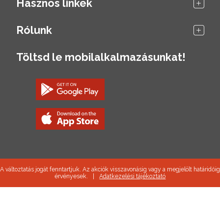
Hasznos linkek
Rólunk
Töltsd le mobilalkalmazásunkat!
A változtatás jogát fenntartjuk. Az akciók visszavonásig vagy a megjelölt határidőig
érvényesek.
|
Adatkezelési tájékoztató