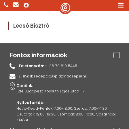
Lecsó Bisztró
Fontos információk
Telefonszám:
+36 70 810 5445
E-mail:
recepcio@plazmacsepel.hu
Címünk:
1214 Budapest, Kossuth Lajos utca 117.
Nyitvatartás:
Hétfő-Kedd-Péntek: 7:00-18:00, Szerda: 7:00-14:30,
Csütörtök: 12:00-19:30, Szombat: 8:00-16:00, Vasárnap:
ZÁRVA