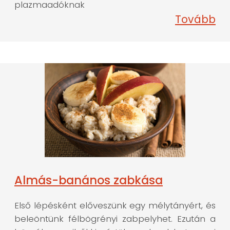
plazmaadóknak
Tovább
Almás-banános zabkása
Első lépésként előveszünk egy mélytányért, és
beleöntünk félbögrényi zabpelyhet. Ezután a