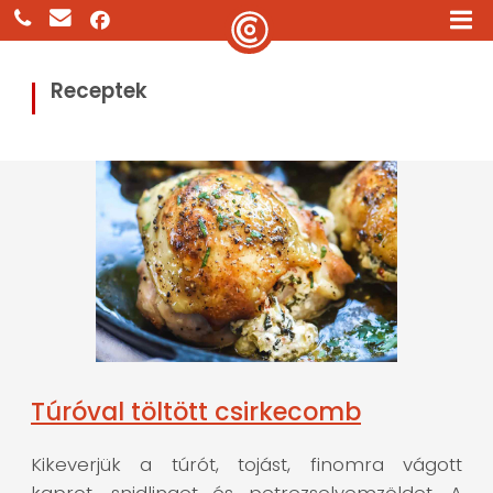
Receptek
Túróval töltött csirkecomb
Kikeverjük a túrót, tojást, finomra vágott