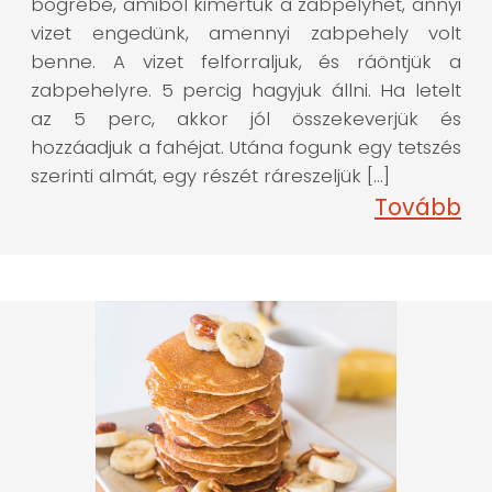
bögrébe, amiből kimértük a zabpelyhet, annyi
vizet engedünk, amennyi zabpehely volt
benne. A vizet felforraljuk, és ráöntjük a
zabpehelyre. 5 percig hagyjuk állni. Ha letelt
az 5 perc, akkor jól összekeverjük és
hozzáadjuk a fahéjat. Utána fogunk egy tetszés
szerinti almát, egy részét ráreszeljük […]
Tovább