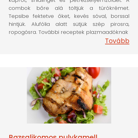
kaprot, snidlinget és petrezselyemzöldet. A
combok bőre alá töltjük a túrókrémet.
Tepsibe fektetve őket, kevés sóval, borssal
hintjük. Alufólia alatt sütjük szép pirosra,
ropogósra. További receptek plazmaadóknak
Tovább
Bazsalikomos pulykamell