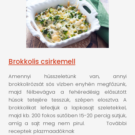
Brokkolis csirkemell
Amennyi hússzeletünk van, annyi
brokkolirózsát sós vízben enyhén megfőzünk,
majd félbevágva a fehéredésig elősütött
húsok tetejére tesszük, szépen elosztva. A
brokkolikat lefedjük a lapkasajt szeletekkel,
majd kb. 200 fokos sütőben 15-20 percig sütjük,
amíg a sajt meg nem pirul. További
receptek plazmaadóknak