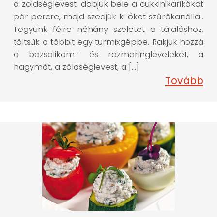
a zöldséglevest, dobjuk bele a cukkinikarikákat
pár percre, majd szedjük ki őket szűrőkanállal.
Tegyünk félre néhány szeletet a tálaláshoz,
töltsük a többit egy turmixgépbe. Rakjuk hozzá
a bazsalikom- és rozmaringleveleket, a
hagymát, a zöldséglevest, a […]
Tovább