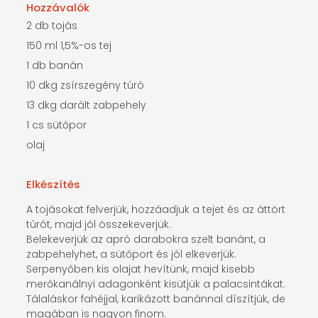
Hozzávalók
2 db tojás
150 ml 1,5%-os tej
1 db banán
10 dkg zsírszegény túró
13 dkg darált zabpehely
1 cs sütőpor
olaj
Elkészítés
A tojásokat felverjük, hozzáadjuk a tejet és az áttört
túrót, majd jól összekeverjük.
Belekeverjük az apró darabokra szelt banánt, a
zabpehelyhet, a sütőport és jól elkeverjük.
Serpenyőben kis olajat hevítünk, majd kisebb
merőkanálnyi adagonként kisütjük a palacsintákat.
Tálaláskor fahéjjal, karikázott banánnal díszítjük, de
magában is nagyon finom.