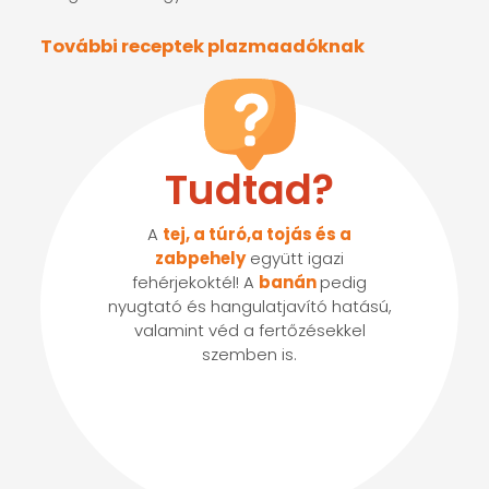
További receptek plazmaadóknak
Tudtad?
A
tej, a túró,a tojás és a
zabpehely
együtt igazi
fehérjekoktél! A
banán
pedig
nyugtató és hangulatjavító hatású,
valamint véd a fertőzésekkel
szemben is.